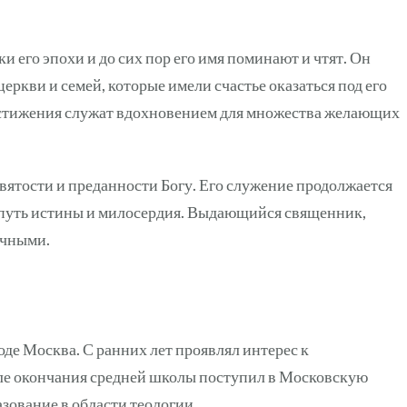
 его эпохи и до сих пор его имя поминают и чтят. Он
еркви и семей, которые имели счастье оказаться под его
остижения служат вдохновением для множества желающих
ятости и преданности Богу. Его служение продолжается
а путь истины и милосердия. Выдающийся священник,
ечными.
оде Москва. С ранних лет проявлял интерес к
ле окончания средней школы поступил в Московскую
зование в области теологии.