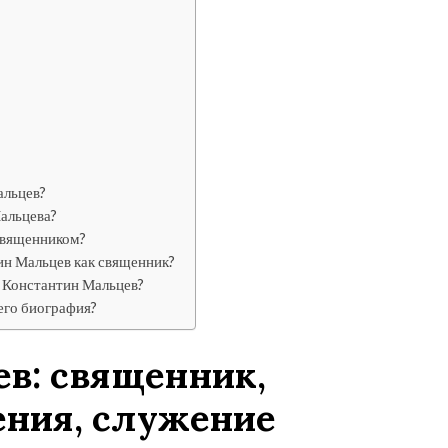
альцев?
альцева?
священником?
ин Мальцев как священник?
т Константин Мальцев?
его биография?
в: священник,
ения, служение