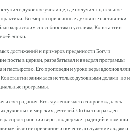
ступил в духовное училище, где получил тщательное
й практики. Всемирно признанные духовные наставники
Благодаря своим способностям и усилиям, Константин
воей эпохи.
мых достижений и примеров преданности Богу и
ие посты в церкви, разрабатывал и внедрял программы
и пастырство. Его проповеди и уроки веры вдохновляли
. Константин занимался не только духовными делами, но и
оциальные программы.
 и сострадания. Его служение часто сопровождалось
ых духовных и мирских деятелей. Он был награжден
и в распространении веры, поддержке традиций и помощи
авным было не признание и почести, а служение людям и