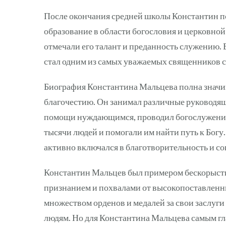
После окончания средней школы Константин по
образование в области богословия и церковно
отмечали его талант и преданность служению. 
стал одним из самых уважаемых священников с
Биография Константина Мальцева полна значи
благочестию. Он занимал различные руководящ
помощи нуждающимся, проводил богослужения 
тысячи людей и помогали им найти путь к Богу
активно включался в благотворительность и с
Константин Мальцев был примером бескорыстия
признанием и похвалами от высокопоставленн
множеством орденов и медалей за свои заслуг
людям. Но для Константина Мальцева самым гл