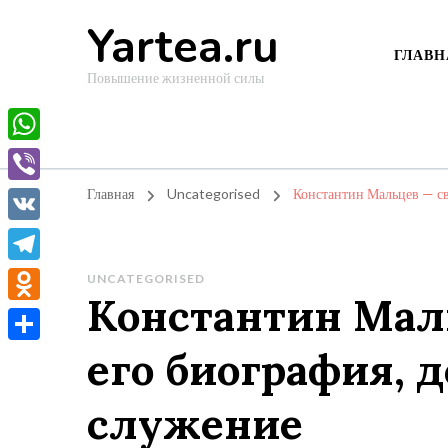
Yartea.ru
ГЛАВН
Повышение жизненной силы
WhatsApp
Viber
Главная
Uncategorised
Константин Мальцев — св
VK
Telegram
UNCATEGORISED
Константин Мал
Odnoklassniki
его биография, 
Отправить
служение