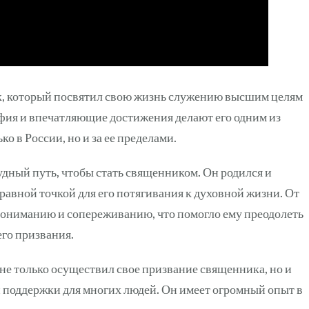
, который посвятил свою жизнь служению высшим целям
фия и впечатляющие достижения делают его одним из
 в России, но и за ее пределами.
ный путь, чтобы стать священником. Он родился и
правной точкой для его потягивания к духовной жизни. От
 пониманию и сопереживанию, что помогло ему преодолеть
его призвания.
е только осуществил свое призвание священника, но и
 поддержки для многих людей. Он имеет огромный опыт в