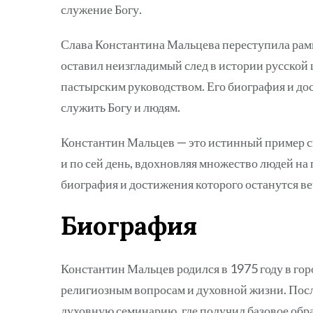
служение Богу.
Слава Константина Мальцева переступила рамки
оставил неизгладимый след в истории русской ц
пастырским руководством. Его биография и д
служить Богу и людям.
Константин Мальцев — это истинный пример св
и по сей день, вдохновляя множество людей н
биография и достижения которого останутся в
Биография
Константин Мальцев родился в 1975 году в гор
религиозным вопросам и духовной жизни. Пос
духовную семинарию, где получил базовое обра