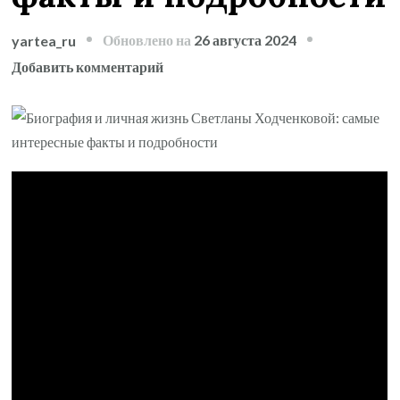
Обновлено на
26 августа 2024
yartea_ru
к
Добавить комментарий
записи
Биография
и
личная
жизнь
Светланы
Ходченковой
—
самые
интересные
факты
и
подробности