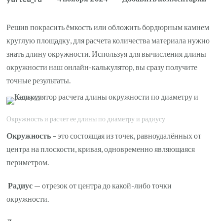
зап
Кал
Решив покрасить ёмкость или обложить бордюрным камнем
рас
круглую площадку, для расчета количества материала нужно
дли
знать длину окружности. Используя для вычисления длины
окр
окружности наш онлайн-калькулятор, вы сразу получите
по
точные результаты.
диа
и
рад
Окружность и расчет ее длины по диаметру и радиусу
Окружность
– это состоящая из точек, равноудалённых от
центра на плоскости, кривая, одновременно являющаяся
периметром.
Радиус
— отрезок от центра до какой-либо точки
окружности.