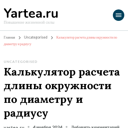
Yartea.ru
Повышение жизненной силы
Главная
Uncategorised
Калькулятор расчета длины окружности по
диаметру и радиусу
UNCATEGORISED
Калькулятор расчета
длины окружности
по диаметру и
радиусу
к
4 ноября 2024
Добавить комментарий
yartea_ru