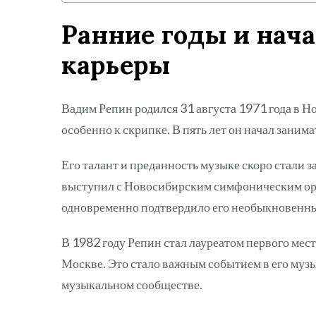
Ранние годы и нач
карьеры
Вадим Репин родился 31 августа 1971 года в Но
особенно к скрипке. В пять лет он начал заним
Его талант и преданность музыке скоро стали з
выступил с Новосибирским симфоническим орк
одновременно подтвердило его необыкновенные
В 1982 году Репин стал лауреатом первого ме
Москве. Это стало важным событием в его муз
музыкальном сообществе.