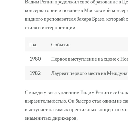
Вадим Репин продолжил своё образование в Ц
консерватории и позднее в Московской консер
видного преподавателя Захара Бразо, который
стиля и интерпретации.
Год
Событие
1980
Первое выступление на сцене с Н
1982
Лауреат первого места на Междун
С каждым выступлением Вадим Репин все боль
выразительностью. Он быстро стал одним из с
выступает на самых престижных концертных п
знаменитых дирижеров.