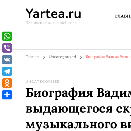
Yartea.ru
ГЛАВН
Повышение жизненной силы
WhatsApp
Viber
Главная
Uncategorised
Биография Вадима Репин
VK
Telegram
UNCATEGORISED
Биография Вади
Odnoklassniki
выдающегося ск
Отправить
музыкального в