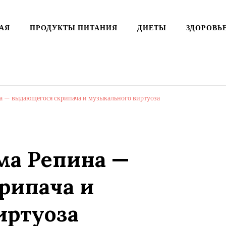
АЯ
ПРОДУКТЫ ПИТАНИЯ
ДИЕТЫ
ЗДОРОВЬ
а — выдающегося скрипача и музыкального виртуоза
ма Репина —
рипача и
иртуоза