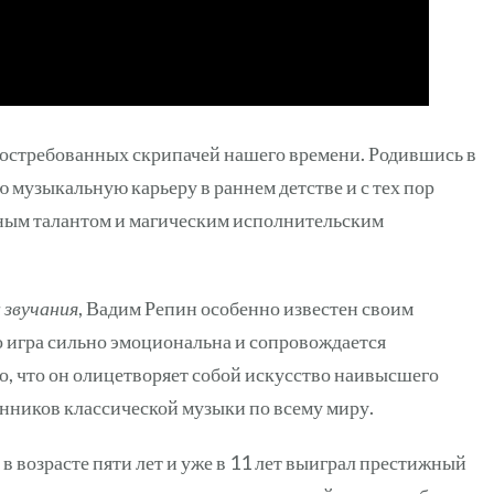
востребованных скрипачей нашего времени. Родившись в
ю музыкальную карьеру в раннем детстве и с тех пор
ным талантом и магическим исполнительским
 звучания
, Вадим Репин особенно известен своим
 игра сильно эмоциональна и сопровождается
, что он олицетворяет собой искусство наивысшего
онников классической музыки по всему миру.
в возрасте пяти лет и уже в 11 лет выиграл престижный