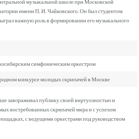
ентральной музыкальной школе при Московской
ватории имени П. И. Чайковского. Он был студентом
 сыграл важную роль в формировании его музыкального
овосибирским симфоническим оркестром
ародном конкурсе молодых скрипачей в Москве
ше завораживал публику своей виртуозностью и
амых востребованных скрипачей мира и с успехом
лощадках, с ведущими оркестрами под руководством