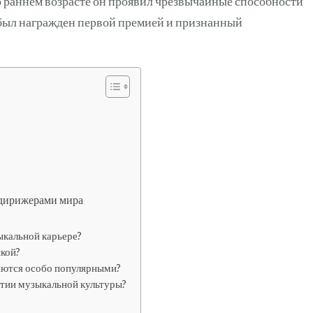
 раннем возрасте он проявил чрезвычайные способности
о был награжден первой премией и признанный
 дирижерами мира
ыкальной карьере?
ыкой?
яются особо популярными?
итии музыкальной культуры?