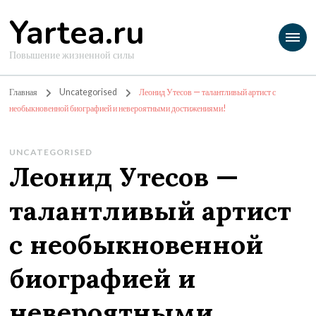
Yartea.ru
Повышение жизненной силы
Главная
Uncategorised
Леонид Утесов — талантливый артист с
необыкновенной биографией и невероятными достижениями!
UNCATEGORISED
Леонид Утесов —
талантливый артист
с необыкновенной
биографией и
невероятными