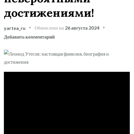
достижениями!
Обновлено на
26 августа 2024
yartea_ru
к
Добавить комментарий
записи
Леонид
Утесов
—
талантливый
артист
с
необыкновенной
биографией
и
невероятными
достижениями!