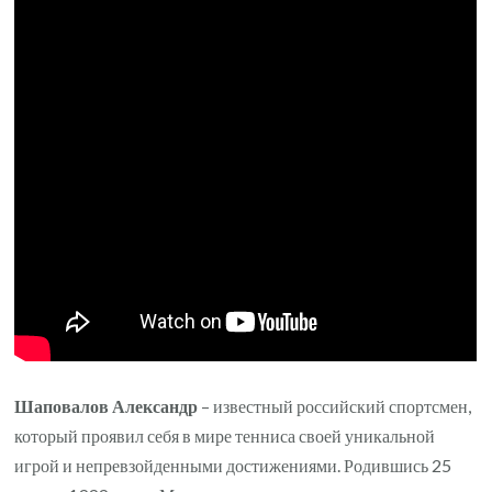
чьи
достижения
удивляют
и
вдохновляют
мировое
сообщество
спорта
Шаповалов Александр
– известный российский спортсмен,
который проявил себя в мире тенниса своей уникальной
игрой и непревзойденными достижениями. Родившись 25