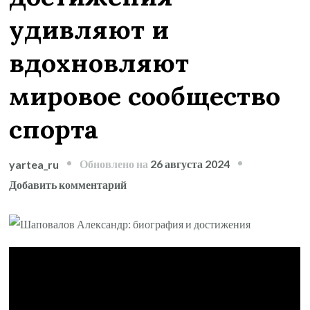
удивляют и
вдохновляют
мировое сообщество
спорта
Обновлено на
26 августа 2024
yartea_ru
к
Добавить комментарий
записи
Шаповалов
Александр
—
талантливый
теннисист,