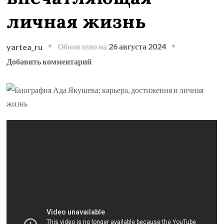
личная жизнь
Обновлено на
26 августа 2024
yartea_ru
к
Добавить комментарий
записи
Ада
Якушева
—
история
успеха,
революционные
достижения
и
впечатляющая
личная
жизнь