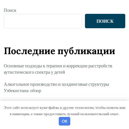
Поиск
ПОИСК
Последние публикации
Основные подходы к терапии и коррекции расстройств
аутистического спектра у детей
Алкогольное производство и холдинговые структуры
Узбекистана: обзор
Основные виды медицинских анализов и методы
Этот сайт использует куки-файлы и другие технологии, чтобы помочь вам
лабораторной диагностики
в навигации, а также предоставить лучший пользовательский опыт.
Методы и подходы к лечению алкоголизма
OK