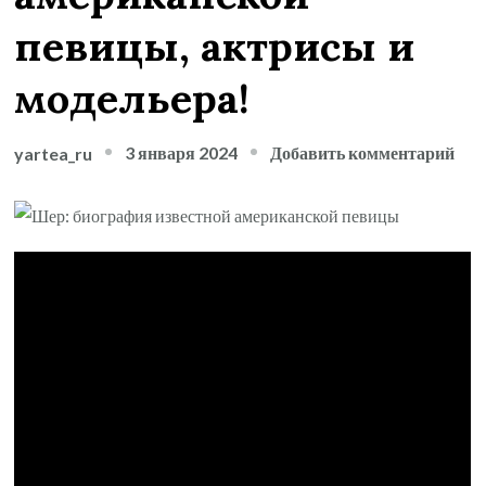
певицы, актрисы и
модельера!
к
3 января 2024
Добавить комментарий
yartea_ru
зап
Ше
—
зах
жиз
и
бог
кар
лег
аме
пев