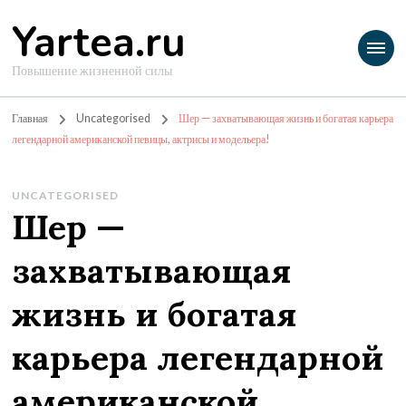
Yartea.ru
Повышение жизненной силы
Главная
Uncategorised
Шер — захватывающая жизнь и богатая карьера
легендарной американской певицы, актрисы и модельера!
UNCATEGORISED
Шер —
захватывающая
жизнь и богатая
карьера легендарной
американской