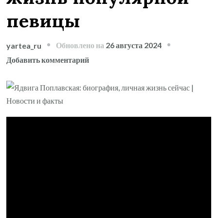
певицы
Обновлено на
26 августа 2024
yartea_ru
к
Добавить комментарий
записи
Ядвига
Поплавская
—
биография,
интересные
факты
и
текущая
личная
жизнь
популярной