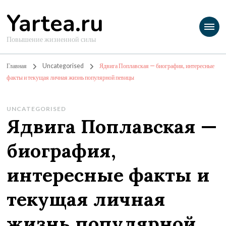
Yartea.ru
Повышение жизненной силы
Главная
Uncategorised
Ядвига Поплавская — биография, интересные
факты и текущая личная жизнь популярной певицы
UNCATEGORISED
Ядвига Поплавская —
биография,
интересные факты и
текущая личная
жизнь популярной