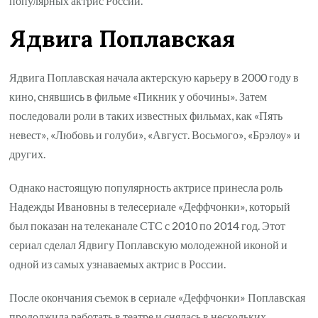
популярных актрис России.
Ядвига Поплавская
Ядвига Поплавская начала актерскую карьеру в 2000 году в
кино, снявшись в фильме «Пикник у обочины». Затем
последовали роли в таких известных фильмах, как «Пять
невест», «Любовь и голуби», «Август. Восьмого», «Брэлоу» и
других.
Однако настоящую популярность актрисе принесла роль
Надежды Ивановны в телесериале «Деффчонки», который
был показан на телеканале СТС с 2010 по 2014 год. Этот
сериал сделал Ядвигу Поплавскую молодежной иконой и
одной из самых узнаваемых актрис в России.
После окончания съемок в сериале «Деффчонки» Поплавская
продолжила работать в театре и снялась в нескольких