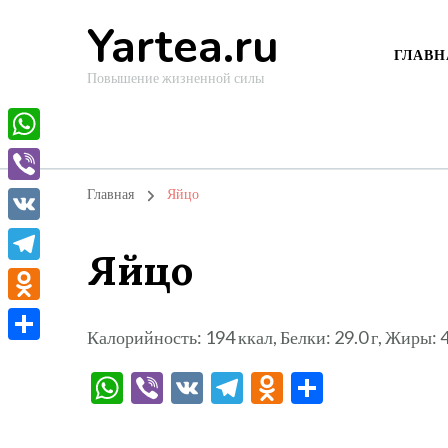
Yartea.ru
ГЛАВН
Повышение жизненной силы
WhatsApp
Viber
Главная
Яйцо
VK
Яйцо
Telegram
Odnoklassniki
Калорийность: 194 ккал, Белки: 29.0 г, Жиры: 47
Отправить
WhatsApp
Viber
VK
Telegram
Odnoklassni
Отправи