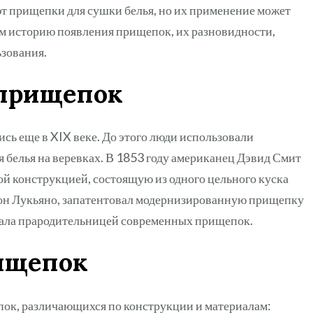
т прищепки для сушки белья, но их применение может
рим историю появления прищепок, их разновидности,
зования.
 прищепок
ь еще в XIX веке. До этого люди использовали
 белья на веревках. В 1853 году американец Дэвид Смит
й конструкцией, состоящую из одного цельного куска
мон Лукьяно, запатентовал модернизированную прищепку
стала прародительницей современных прищепок.
ищепок
ок, различающихся по конструкции и материалам: