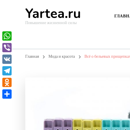
Yartea.ru
ГЛАВН
Повышение жизненной силы
WhatsApp
Viber
Главная
Мода и красота
Всё о бельевых прищепка
VK
Telegram
Odnoklassniki
Отправить