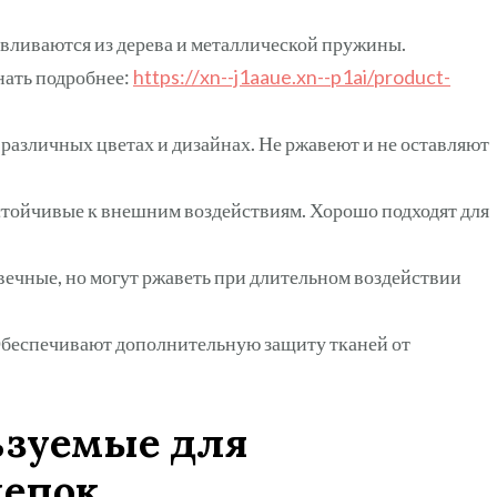
вливаются из дерева и металлической пружины.
нать подробнее:
https://xn--j1aaue.xn--p1ai/product-
различных цветах и дизайнах. Не ржавеют и не оставляют
стойчивые к внешним воздействиям. Хорошо подходят для
ечные, но могут ржаветь при длительном воздействии
Обеспечивают дополнительную защиту тканей от
ьзуемые для
щепок