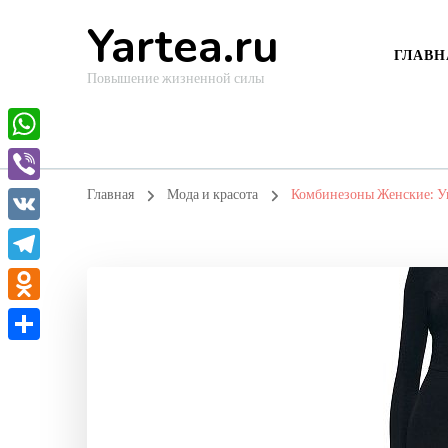
Yartea.ru
ГЛАВН
Повышение жизненной силы
WhatsApp
Viber
Главная
Мода и красота
Комбинезоны Женские: У
VK
Telegram
Odnoklassniki
Отправить