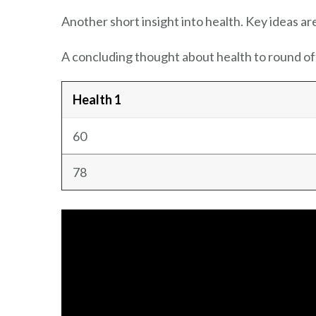
Another short insight into health. Key ideas ar
A concluding thought about health to round of
Health 1
60
78