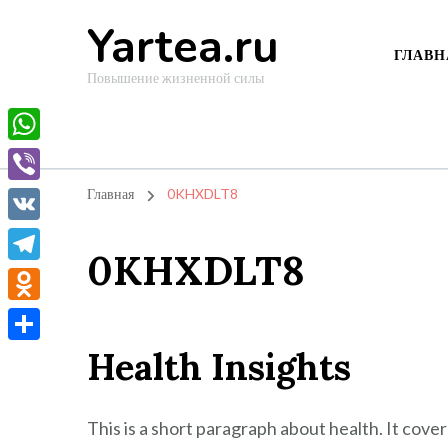
Yartea.ru
ГЛАВН
Повышение жизненной силы
WhatsApp
Viber
Главная
0KHXDLT8
VK
0KHXDLT8
Telegram
Odnoklassniki
Health Insights
Отправить
This is a short paragraph about health. It cove