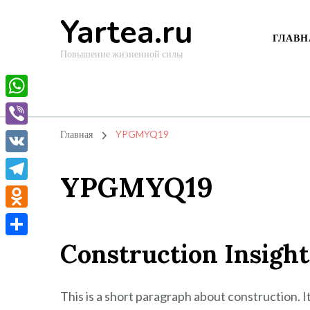
Yartea.ru
ГЛАВН
Повышение жизненной силы
WhatsApp
Viber
Главная
YPGMYQ19
VK
YPGMYQ19
Telegram
Odnoklassniki
Construction Insight
Отправить
This is a short paragraph about construction. 