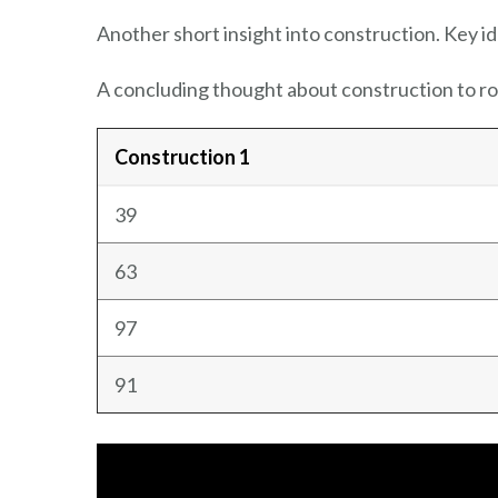
Another short insight into construction. Key id
A concluding thought about construction to ro
Construction 1
39
63
97
91