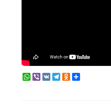
WhatsApp
Viber
VK
Telegram
Odnoklassni
Отправи