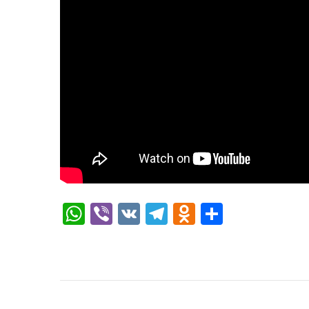
WhatsApp
Viber
VK
Telegram
Odnoklassni
Отправи