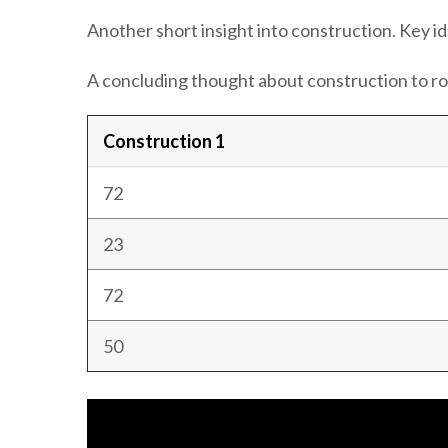
Another short insight into construction. Key id
A concluding thought about construction to ro
Construction 1
72
23
72
50