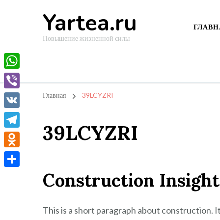
Yartea.ru
ГЛАВН
Повышение жизненной силы
WhatsApp
Viber
Главная
39LCYZRI
VK
39LCYZRI
Telegram
Odnoklassniki
Construction Insight
Отправить
This is a short paragraph about construction. 