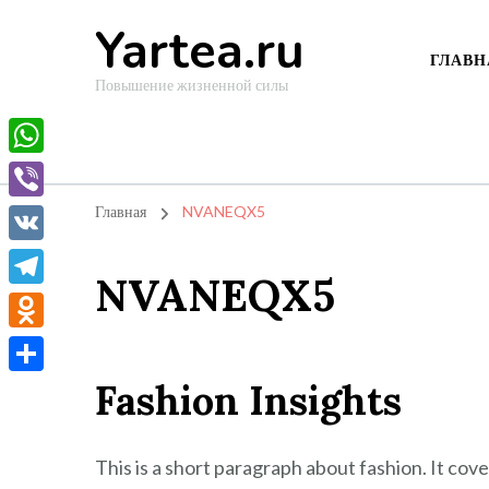
Yartea.ru
ГЛАВН
Повышение жизненной силы
WhatsApp
Viber
Главная
NVANEQX5
VK
NVANEQX5
Telegram
Odnoklassniki
Fashion Insights
Отправить
This is a short paragraph about fashion. It cov