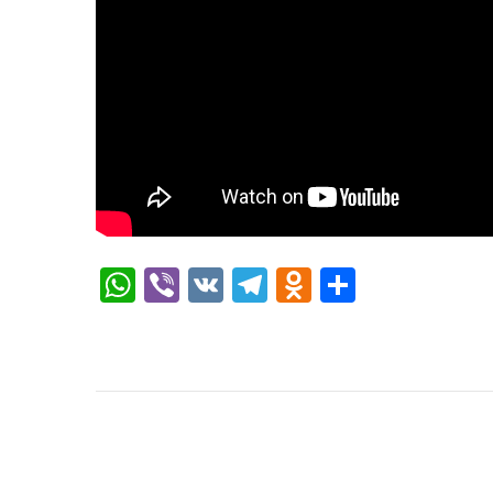
WhatsApp
Viber
VK
Telegram
Odnoklassni
Отправи