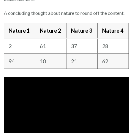
A concluding thought about nature to round off the content.
Nature 1
Nature 2
Nature 3
Nature 4
2
61
37
28
94
10
21
62