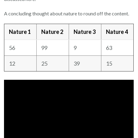
A concluding thought about nature to round off the content.
Nature 1
Nature 2
Nature 3
Nature 4
56
99
9
63
12
25
39
15