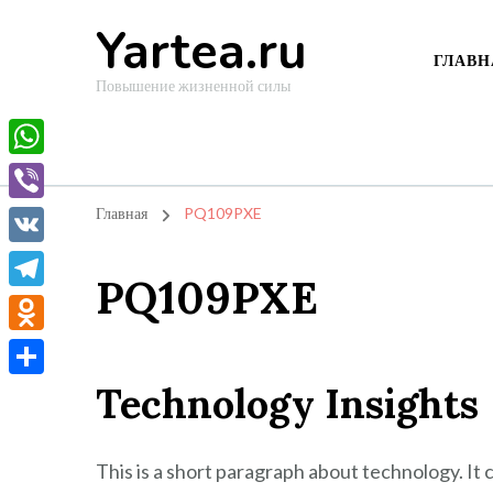
Yartea.ru
ГЛАВН
Повышение жизненной силы
WhatsApp
Viber
Главная
PQ109PXE
VK
PQ109PXE
Telegram
Odnoklassniki
Technology Insights
Отправить
This is a short paragraph about technology. It