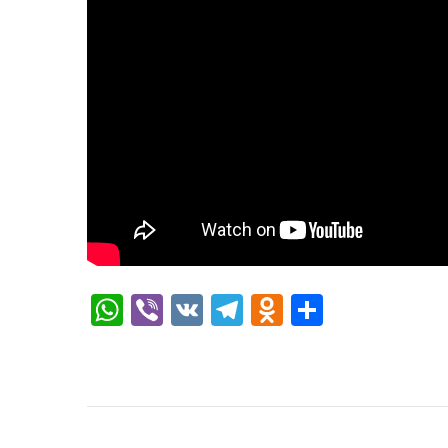
WhatsApp
Viber
VK
Telegram
Odnoklassni
Отправи