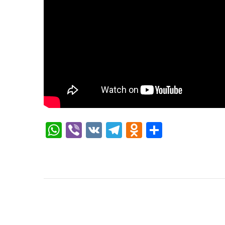
WhatsApp
Viber
VK
Telegram
Odnoklassni
Отправи