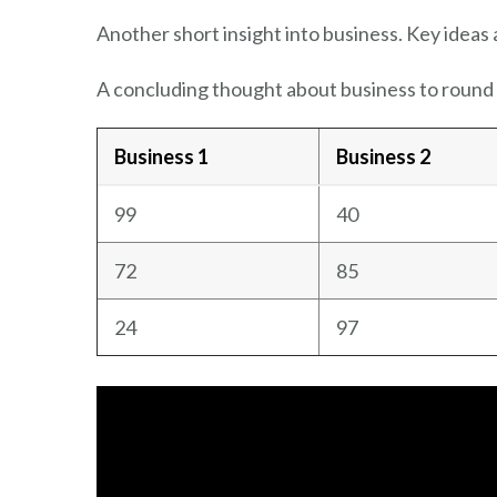
Another short insight into business. Key ideas 
A concluding thought about business to round 
Business 1
Business 2
99
40
72
85
24
97