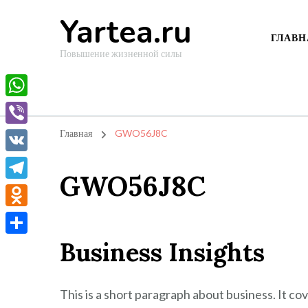
Yartea.ru
ГЛАВН
Повышение жизненной силы
WhatsApp
Viber
Главная
GWO56J8C
VK
GWO56J8C
Telegram
Odnoklassniki
Business Insights
Отправить
This is a short paragraph about business. It co