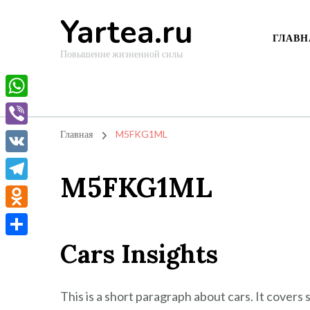
Yartea.ru
ГЛАВН
Повышение жизненной силы
WhatsApp
Viber
Главная
M5FKG1ML
VK
M5FKG1ML
Telegram
Odnoklassniki
Cars Insights
Отправить
This is a short paragraph about cars. It covers