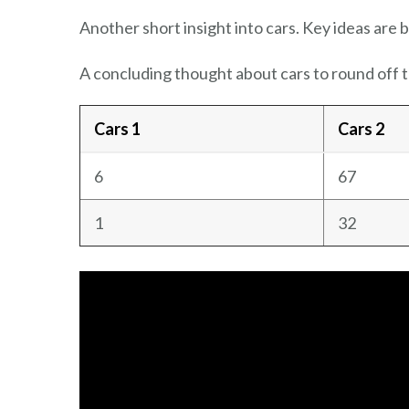
Another short insight into cars. Key ideas are b
A concluding thought about cars to round off 
Cars 1
Cars 2
6
67
1
32