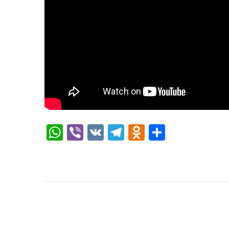
WhatsApp
Viber
VK
Telegram
Odnoklassni
Отправи