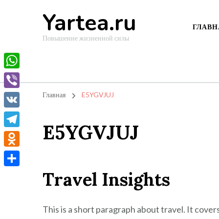
Yartea.ru
ГЛАВН
Повышение жизненной силы
WhatsApp
Viber
Главная
E5YGVJUJ
VK
E5YGVJUJ
Telegram
Odnoklassniki
Travel Insights
Отправить
This is a short paragraph about travel. It cover