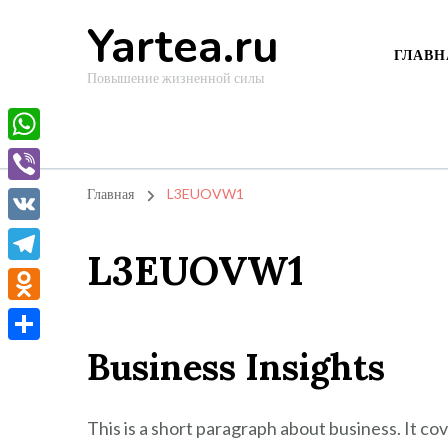
Yartea.ru
ГЛАВН
Повышение жизненной силы
WhatsApp
Viber
Главная
L3EUOVW1
VK
L3EUOVW1
Telegram
Odnoklassniki
Business Insights
Отправить
This is a short paragraph about business. It co