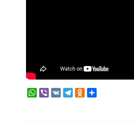
WhatsApp
Viber
VK
Telegram
Odnoklassni
Отправи