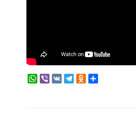
WhatsApp
Viber
VK
Telegram
Odnoklassni
Отправи