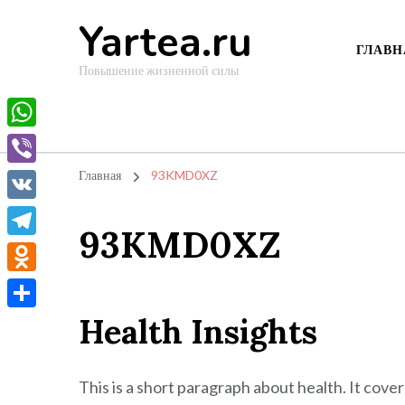
Yartea.ru
ГЛАВН
Повышение жизненной силы
WhatsApp
Viber
Главная
93KMD0XZ
VK
93KMD0XZ
Telegram
Odnoklassniki
Health Insights
Отправить
This is a short paragraph about health. It cove