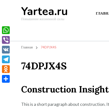
Yartea.ru
ГЛАВН
Повышение жизненной силы
WhatsApp
Viber
Главная
74DPJX4S
VK
74DPJX4S
Telegram
Odnoklassniki
Construction Insight
Отправить
This is a short paragraph about construction. 