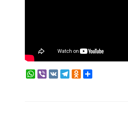
WhatsApp
Viber
VK
Telegram
Odnoklassni
Отправи