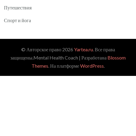
Путешествия
Спорт и йога
© Авторское право 2026
Yartea.ru
. Все права
защищены.
Mental Health Coach | Разработана
Blossom
Themes
. На платформе
WordPress
.