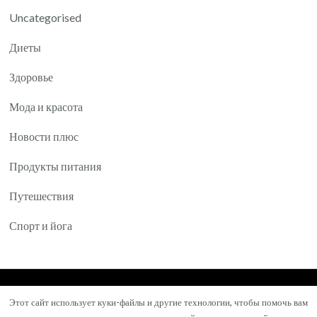
Uncategorised
Диеты
Здоровье
Мода и красота
Новости плюс
Продукты питания
Путешествия
Спорт и йога
© Авторское право 2026
Yartea.ru
. Все права
Этот сайт использует куки-файлы и другие технологии, чтобы помочь вам
защищены.
Mental Health Coach | Разработана
Blossom