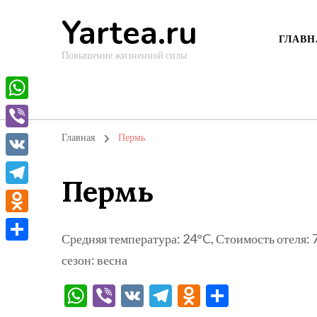
Yartea.ru
ГЛАВН
Повышение жизненной силы
WhatsApp
Viber
Главная
Пермь
VK
Пермь
Telegram
Odnoklassniki
Средняя температура: 24°C, Стоимость отеля:
Отправить
сезон: весна
WhatsApp
Viber
VK
Telegram
Odnoklassni
Отправи