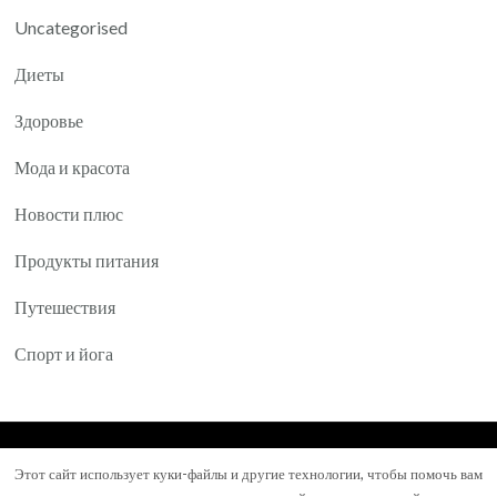
Uncategorised
Диеты
Здоровье
Мода и красота
Новости плюс
Продукты питания
Путешествия
Спорт и йога
© Авторское право 2026
Yartea.ru
. Все права
Этот сайт использует куки-файлы и другие технологии, чтобы помочь вам
защищены.
Mental Health Coach | Разработана
Blossom