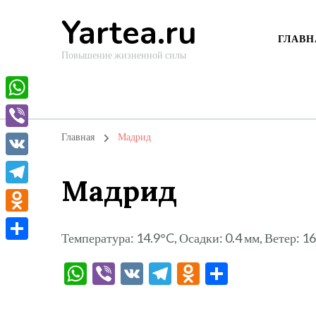
Yartea.ru
ГЛАВН
Повышение жизненной силы
WhatsApp
Viber
Главная
Мадрид
VK
Мадрид
Telegram
Odnoklassniki
Температура: 14.9°C, Осадки: 0.4 мм, Ветер: 1
Отправить
WhatsApp
Viber
VK
Telegram
Odnoklassni
Отправи