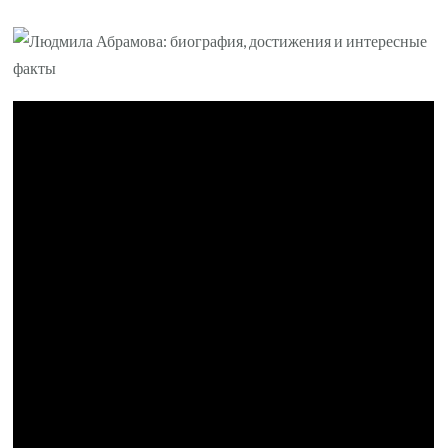
записи
Людмила
Абрамова
—
выдающийся
русский
деятель
искусства,
политический
деятель
и
филантроп
—
увлекательная
биография,
впечатляющие
достижения