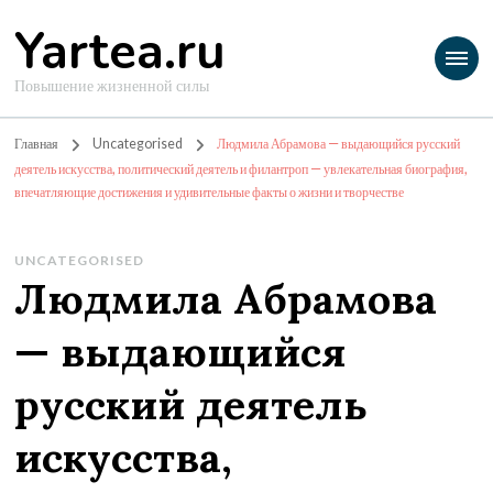
Yartea.ru
Повышение жизненной силы
Главная
Uncategorised
Людмила Абрамова — выдающийся русский
деятель искусства, политический деятель и филантроп — увлекательная биография,
впечатляющие достижения и удивительные факты о жизни и творчестве
UNCATEGORISED
Людмила Абрамова
— выдающийся
русский деятель
искусства,