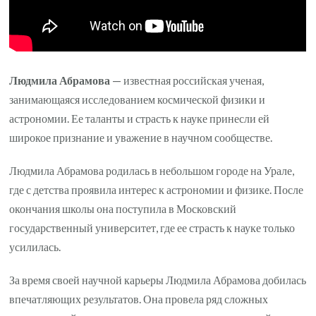
и
удивительные
факты
о
Людмила Абрамова
— известная российская ученая,
жизни
занимающаяся исследованием космической физики и
и
астрономии. Ее таланты и страсть к науке принесли ей
творчестве
широкое признание и уважение в научном сообществе.
Людмила Абрамова родилась в небольшом городе на Урале,
где с детства проявила интерес к астрономии и физике. После
окончания школы она поступила в Московский
государственный университет, где ее страсть к науке только
усилилась.
За время своей научной карьеры Людмила Абрамова добилась
впечатляющих результатов. Она провела ряд сложных