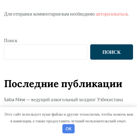
Для отправки комментария вам необходимо
авторизоваться
.
Поиск
ПОИСК
Последние публикации
Saba Nine — ведущий алкогольный холдинг Узбекистана
Основные подходы к терапии и коррекции расстройств
Этот сайт использует куки-файлы и другие технологии, чтобы помочь вам
аутистического спектра у детей
в навигации, а также предоставить лучший пользовательский опыт.
OK
Алкогольное производство и холдинговые структуры