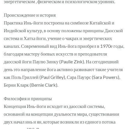
энергетическом , физическом и психологичском уровнях.
Происхождение и история
Практика Инь-йоги построена на симбиозе Китайской и
Индийской культур, в основу положены принципы Даосской
система и Хатха йоги, учение о чакрах и энергтических
каналах. Современный вид Инь-йога приобрел в 1970е годы,
благодаря мастеру боевых искусств и преподователя
даосской йоги Паулю Зинку (Paulie Zink). На сегоднешний
день это направление йога активно развивают такие учителя
как Поль Гриллей (Paul Grilley), Сара Пауэрс (Sara Powers),
Берни Кларк (Bernie Clark).
Философия и принципы
Концепция Инь-йоги исходит из даосской системы,
основаной на концепции дуальности мира, существовании
двух начал инь и ян, которые возникли из единого потока