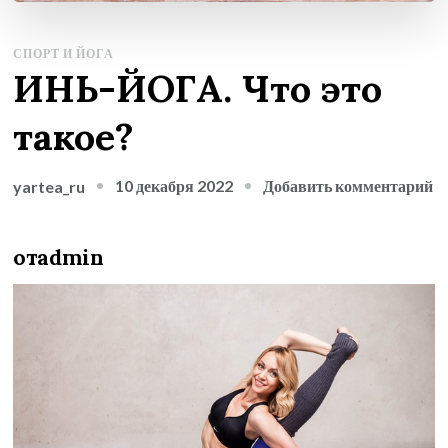
СПОРТ И ЙОГА
ИНЬ-ЙОГА. Что это
такое?
к
10 декабря 2022
Добавить комментарий
yartea_ru
з
И
отadmin
Й
Ч
эт
т