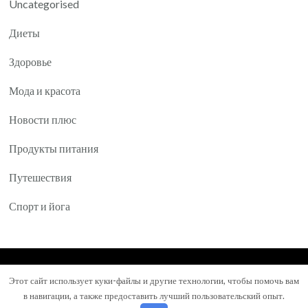
Uncategorised
Диеты
Здоровье
Мода и красота
Новости плюс
Продукты питания
Путешествия
Спорт и йога
© Авторское право 2026
Yartea.ru
. Все права
Этот сайт использует куки-файлы и другие технологии, чтобы помочь вам
защищены.
Mental Health Coach | Разработана
Blossom
в навигации, а также предоставить лучший пользовательский опыт.