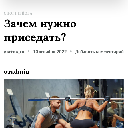
СПОРТ И ЙОГА
Зачем нужно
приседать?
к
10 декабря 2022
Добавить комментарий
yartea_ru
з
З
отadmin
н
п