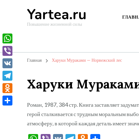
Yartea.ru
ГЛАВН
Повышение жизненной силы
WhatsApp
Viber
Главная
Харуки Мураками — Норвежский лес
VK
Харуки Мураками
Telegram
Odnoklassniki
Роман, 1987, 384 стр. Книга заставляет задума
Отправить
герой сталкивается с трудным моральным выбо
атмосферу, в которой каждая деталь имеет знач
WhatsApp
Viber
VK
Telegram
Odnoklassni
Отправи