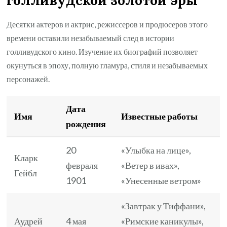
голливудской золотой эры
Десятки актеров и актрис, режиссеров и продюсеров этого
времени оставили незабываемый след в истории
голливудского кино. Изучение их биографий позволяет
окунуться в эпоху, полную гламура, стиля и незабываемых
персонажей.
Дата
Имя
Известные работы
рождения
20
«Улыбка на лице»,
Кларк
февраля
«Ветер в ивах»,
Гейбл
1901
«Унесенные ветром»
«Завтрак у Тиффани»,
Аудрей
4 мая
«Римские каникулы»,