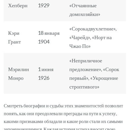
Хепберн
1929
«Отчаянные
домохозяйки»
«Сорокадвухлетние»,
Кэри
18 января
«Чарейд», «Норт на
Грант
1904
Чжао По»
«Неприличное
Мэрилин
1 июня
предложение», «Сорок
Монро
1926
первый», «Укрощение
строптивого»
Смотреть биографии и судьбы этих знаменитостей позволит
понять, как они преодолевали преграды на пути к успеху,
какими признаками обладали и какие роли стали их самыми
запоминающимися. Каждая история успеха вносит свою