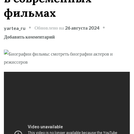
фильмах
Обновлено на
26 августа 2024
yartea_ru
к
Добавить комментарий
записи
Фрагменты
жизни
звезд
и
мастеров
кино
—
биографии
актеров
и
режиссеров