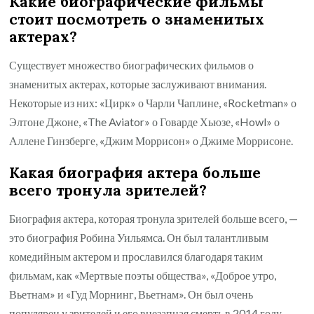
Какие биографические фильмы
стоит посмотреть о знаменитых
актерах?
Существует множество биографических фильмов о
знаменитых актерах, которые заслуживают внимания.
Некоторые из них: «Цирк» о Чарли Чаплине, «Rocketman» о
Элтоне Джоне, «The Aviator» о Говарде Хьюзе, «Howl» о
Аллене Гинзберге, «Джим Моррисон» о Джиме Моррисоне.
Какая биография актера больше
всего тронула зрителей?
Биография актера, которая тронула зрителей больше всего, —
это биография Робина Уильямса. Он был талантливым
комедийным актером и прославился благодаря таким
фильмам, как «Мертвые поэты общества», «Доброе утро,
Вьетнам» и «Гуд Морнинг, Вьетнам». Он был очень
популярен у зрителей и его внезапная смерть в 2014 году