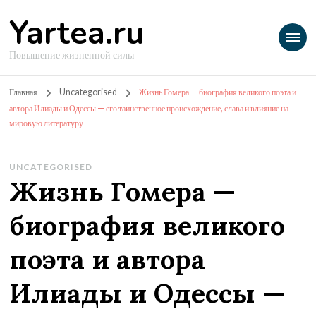
Yartea.ru
Повышение жизненной силы
Главная
Uncategorised
Жизнь Гомера — биография великого поэта и
автора Илиады и Одессы — его таинственное происхождение, слава и влияние на
мировую литературу
UNCATEGORISED
Жизнь Гомера —
биография великого
поэта и автора
Илиады и Одессы —