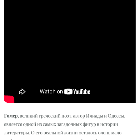
и
автора
Илиады
и
Одессы
—
его
таинственное
происхождение,
слава
и
влияние
на
мировую
Гомер
, великий греческий поэт, автор Илиады и Одессы,
литературу
является одной из самых загадочных фигур в истории
литературы. О его реальной жизни осталось очень мало