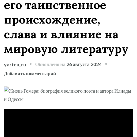
его таинственное
происхождение,
слава и влияние на
мировую литературу
Обновлено на
26 августа 2024
yartea_ru
к
Добавить комментарий
записи
Жизнь
Гомера
—
биография
великого
поэта