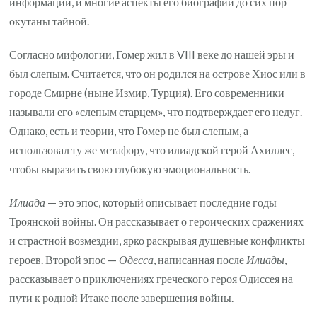
информации, и многие аспекты его биографии до сих пор
окутаны тайной.
Согласно мифологии, Гомер жил в VIII веке до нашей эры и
был слепым. Считается, что он родился на острове Хиос или в
городе Смирне (ныне Измир, Турция). Его современники
называли его «слепым старцем», что подтверждает его недуг.
Однако, есть и теории, что Гомер не был слепым, а
использовал ту же метафору, что илиадской герой Ахиллес,
чтобы выразить свою глубокую эмоциональность.
Илиада
— это эпос, который описывает последние годы
Троянской войны. Он рассказывает о героических сражениях
и страстной возмездии, ярко раскрывая душевные конфликты
героев. Второй эпос —
Одесса
, написанная после
Илиады
,
рассказывает о приключениях греческого героя Одиссея на
пути к родной Итаке после завершения войны.