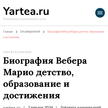
Yartea.ru
Повышение жизненной силы
Главная
Uncategorised
Биография Вебера Марио детство, образование
и достижения
UNCATEGORISED
Биография Вебера
Марио детство,
образование и
достижения
к
2 января 2024
Добавить комментарий
yartea_ru