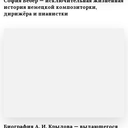
София Вебер — исключительная жизненная
история немецкой композиторки,
дирижёра и пианистки
Биография А. И. Крылова — выдающегося