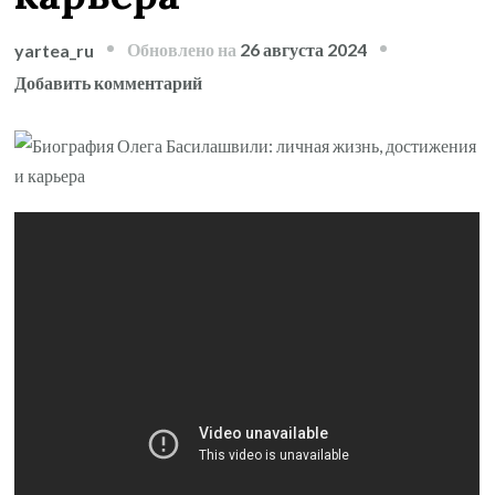
Обновлено на
26 августа 2024
yartea_ru
к
Добавить комментарий
записи
Биография
Олега
Басилашвили
—
его
личная
жизнь,
достижения
и
карьера