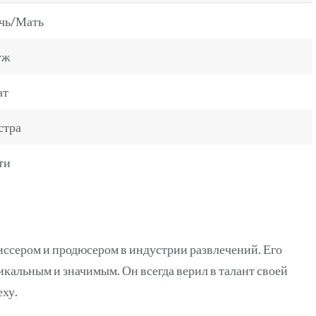
чь/Мать
уж
ат
стра
ти
иссером и продюсером в индустрии развлечений. Его
икальным и значимым. Он всегда верил в талант своей
еху.