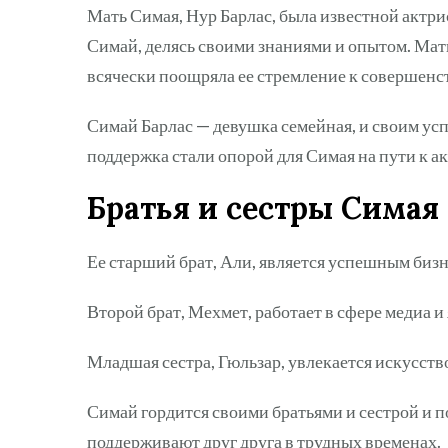
Мать Симая, Нур Барлас, была известной актри
Симай, делясь своими знаниями и опытом. Мат
всячески поощряла ее стремление к совершен
Симай Барлас — девушка семейная, и своим усп
поддержка стали опорой для Симая на пути к а
Братья и сестры Симая
Ее старший брат, Али, является успешным биз
Второй брат, Мехмет, работает в сфере медиа 
Младшая сестра, Гюльзар, увлекается искусство
Симай гордится своими братьями и сестрой и по
поддерживают друг друга в трудных временах.