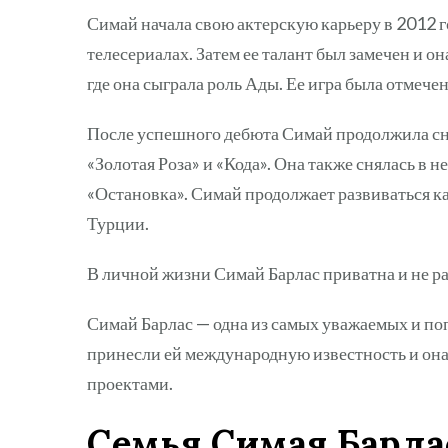
Симай начала свою актерскую карьеру в 2012 г
телесериалах. Затем ее талант был замечен и о
где она сыграла роль Ады. Ее игра была отмече
После успешного дебюта Симай продолжила сни
«Золотая Роза» и «Кода». Она также снялась в 
«Остановка». Симай продолжает развиваться ка
Турции.
В личной жизни Симай Барлас приватна и не р
Симай Барлас — одна из самых уважаемых и по
принесли ей международную известность и он
проектами.
Семья Симая Барла