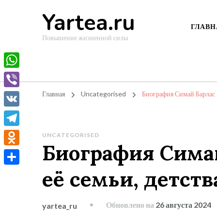
Yartea.ru
ГЛАВН
Повышение жизненной силы
WhatsApp
Viber
Главная
Uncategorised
Биография Симай Барлас —
VK
Telegram
UNCATEGORISED
Биография Сима
Odnoklassniki
её семьи, детств
Отправить
Обновлено на
26 августа 2024
yartea_ru