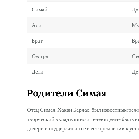
Симай
До
Али
М
Брат
Бр
Сестра
Се
Дети
Де
Родители Симая
Отец Симая, Хакан Барлас, был известным реж
творческий вклад в кино и телевидение был ун
дочери и поддерживал ее в ее стремлении к усп