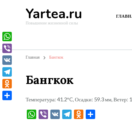
Yartea.ru
ГЛАВН
Повышение жизненной силы
WhatsApp
Viber
Главная
Бангкок
VK
Бангкок
Telegram
Odnoklassniki
Температура: 41.2°C, Осадки: 59.3 мм, Ветер: 
Отправить
WhatsApp
Viber
VK
Telegram
Odnoklassni
Отправи