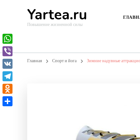
Yartea.ru
ГЛАВН
Повышение жизненной силы
WhatsApp
Viber
Главная
Спорт и йога
Зимние надувные аттракци
VK
Telegram
Odnoklassniki
Отправить