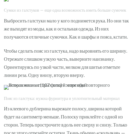
Сумки из галстуков — еще одна возможность иметь больше сумочек
Выбросить галстуки мало у кого поднимется рука. Но они так
же выходят из моды, как и остальная одежда. Из них
получаются отличные сумочки. Как и шарфы и пояса, кстати.
Чтобы сделать пояс из галстука, надо выровнять его ширину.
Отрежьте слишком узкую часть, выверните наизнанку.
Ориентируясь по узкой части, мелком для шитья отметьте
линии реза. Одну внизу, вторую вверху.
Пояс из галстука: нужна фурнитура и уплотнительный материал
Из клеевого дублерина вырежьте полосу, ширина которой
будет на сантиметр меньше. Полоску приклейте с одной из
сторон. Теперь прострочите вдоль нее сверху и снизу. Только
после этого отрезайте остатки. Ткань обычно «скользкая» —