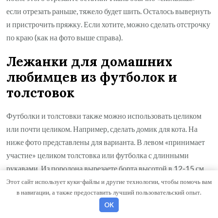
если отрезать раньше, тяжело будет шить. Осталось вывернуть
и пристрочить пряжку. Если хотите, можно сделать отстрочку
по краю (как на фото выше справа).
Лежанки для домашних
любимцев из футболок и
толстовок
Футболки и толстовки также можно использовать целиком
или почти целиком. Например, сделать домик для кота. На
ниже фото представлены для варианта. В левом «принимает
участие» целиком толстовка или футболка с длинными
рукавами. Из поролона вырезаете борта высотой в 12-15 см.
Поролон укладываете в рукава, распирая их.
Этот сайт использует куки-файлы и другие технологии, чтобы помочь вам
в навигации, а также предоставить лучший пользовательский опыт.
В куске поролона для центральной части придется вырезать
OK
кусок по форме горловины. Уложив его, прошейте снизу,