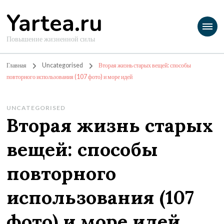
Yartea.ru
Повышение жизненной силы
Главная
Uncategorised
Вторая жизнь старых вещей: способы
повторного использования (107 фото) и море идей
UNCATEGORISED
Вторая жизнь старых
вещей: способы
повторного
использования (107
фото) и море идей