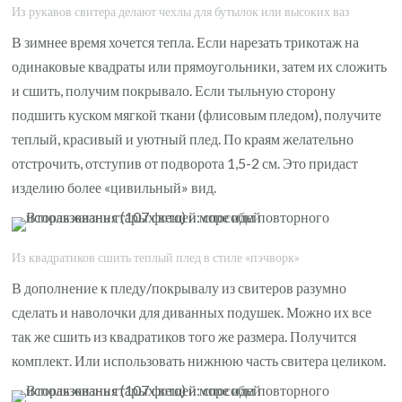
Из рукавов свитера делают чехлы для бутылок или высоких ваз
В зимнее время хочется тепла. Если нарезать трикотаж на
одинаковые квадраты или прямоугольники, затем их сложить
и сшить, получим покрывало. Если тыльную сторону
подшить куском мягкой ткани (флисовым пледом), получите
теплый, красивый и уютный плед. По краям желательно
отстрочить, отступив от подворота 1,5-2 см. Это придаст
изделию более «цивильный» вид.
Из квадратиков сшить теплый плед в стиле «пэчворк»
В дополнение к пледу/покрывалу из свитеров разумно
сделать и наволочки для диванных подушек. Можно их все
так же сшить из квадратиков того же размера. Получится
комплект. Или использовать нижнюю часть свитера целиком.