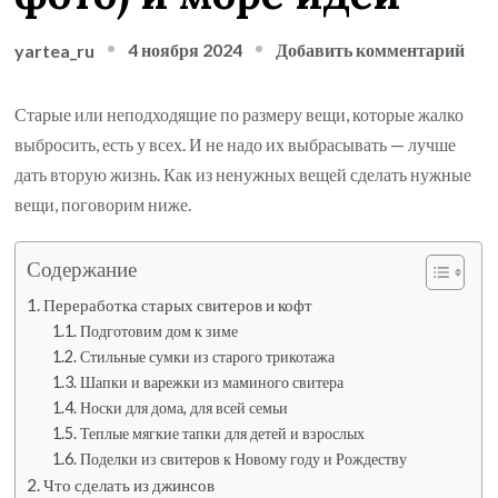
к
4 ноября 2024
Добавить комментарий
yartea_ru
зап
Вто
Старые или неподходящие по размеру вещи, которые жалко
жиз
выбросить, есть у всех. И не надо их выбрасывать — лучше
ста
дать вторую жизнь. Как из ненужных вещей сделать нужные
вещ
вещи, поговорим ниже.
спо
пов
Содержание
исп
Переработка старых свитеров и кофт
(10
Подготовим дом к зиме
фот
Стильные сумки из старого трикотажа
и
Шапки и варежки из маминого свитера
мор
Носки для дома, для всей семьи
Теплые мягкие тапки для детей и взрослых
иде
Поделки из свитеров к Новому году и Рождеству
Что сделать из джинсов