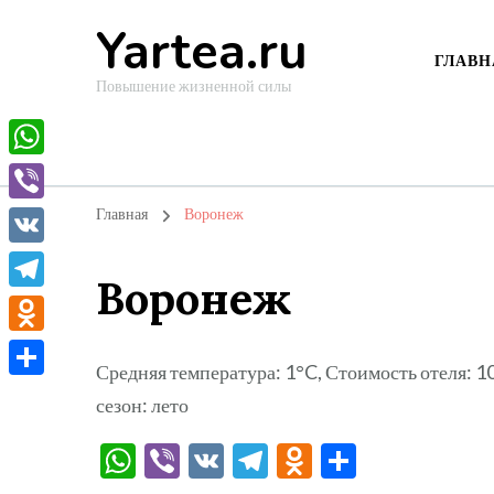
Yartea.ru
ГЛАВН
Повышение жизненной силы
WhatsApp
Viber
Главная
Воронеж
VK
Воронеж
Telegram
Odnoklassniki
Средняя температура: 1°C, Стоимость отеля: 
Отправить
сезон: лето
WhatsApp
Viber
VK
Telegram
Odnoklassni
Отправи