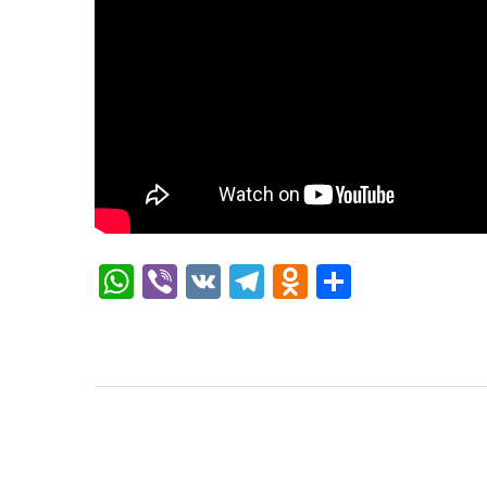
WhatsApp
Viber
VK
Telegram
Odnoklassni
Отправи