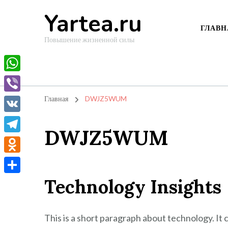
Yartea.ru
ГЛАВН
Повышение жизненной силы
WhatsApp
Viber
Главная
DWJZ5WUM
VK
DWJZ5WUM
Telegram
Odnoklassniki
Technology Insights
Отправить
This is a short paragraph about technology. It