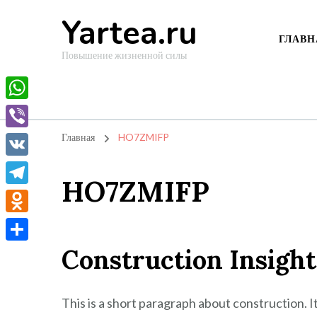
Yartea.ru
ГЛАВН
Повышение жизненной силы
WhatsApp
Viber
Главная
HO7ZMIFP
VK
HO7ZMIFP
Telegram
Odnoklassniki
Construction Insight
Отправить
This is a short paragraph about construction. 