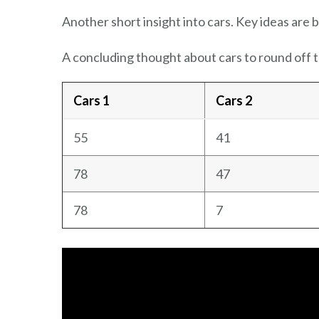
Another short insight into cars. Key ideas are b
A concluding thought about cars to round off 
Cars 1
Cars 2
55
41
78
47
78
7