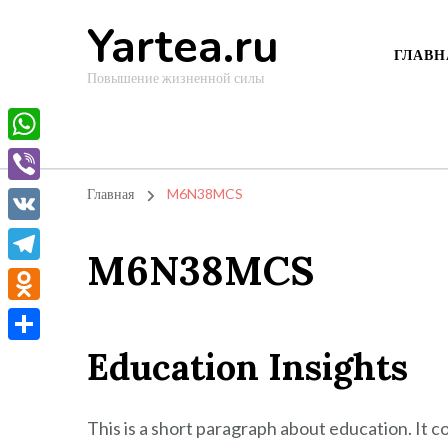
Yartea.ru
ГЛАВН
Повышение жизненной силы
WhatsApp
Viber
Главная
M6N38MCS
VK
M6N38MCS
Telegram
Odnoklassniki
Education Insights
Отправить
This is a short paragraph about education. It 