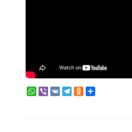
WhatsApp
Viber
VK
Telegram
Odnoklassni
Отправи