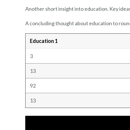
Another short insight into education. Key ideas
A concluding thought about education to round
Education 1
3
13
92
13