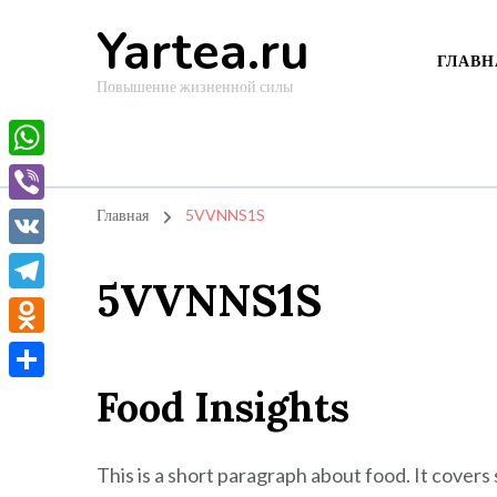
Yartea.ru
ГЛАВН
Повышение жизненной силы
WhatsApp
Viber
Главная
5VVNNS1S
VK
5VVNNS1S
Telegram
Odnoklassniki
Food Insights
Отправить
This is a short paragraph about food. It covers