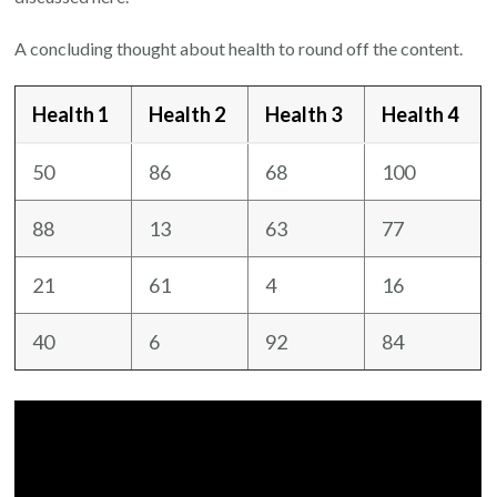
A concluding thought about health to round off the content.
Health 1
Health 2
Health 3
Health 4
50
86
68
100
88
13
63
77
21
61
4
16
40
6
92
84