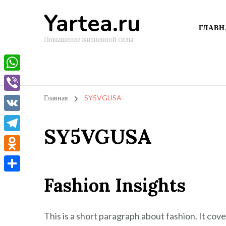
Yartea.ru
ГЛАВН
Повышение жизненной силы
WhatsApp
Viber
Главная
SY5VGUSA
VK
SY5VGUSA
Telegram
Odnoklassniki
Fashion Insights
Отправить
This is a short paragraph about fashion. It cov